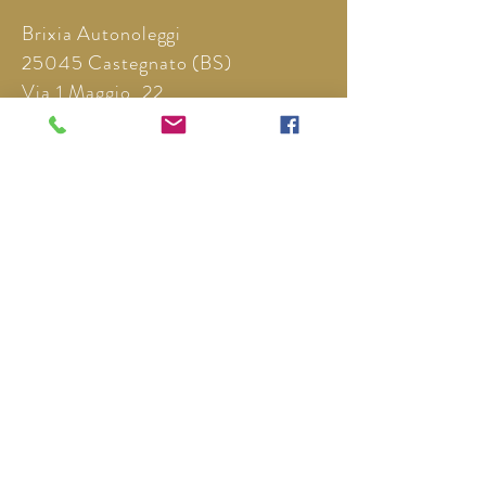
Brixia Autonoleggi
25045 Castegnato (BS)
Via 1 Maggio, 22
Cell:
+39 335 209923
Cell:
+39 349 5557163
Cell:
+39 334 1723442
Cell:
+39 339 1814556
info@brixianoleggi.com
Policy Privacy
Cookie Privacy
Informazioni Aziendali